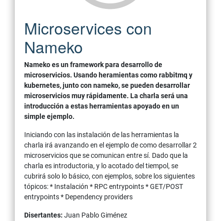
ara
Microservices con
Pr
s
Nameko
asi
3: 
Nameko es un framework para desarrollo de
microservicios. Usando heramientas como rabbitmq y
La char
kubernetes, junto con nameko, se pueden desarrollar
program
microservicios muy rápidamente. La charla será una
varios 
introducción a estas herramientas apoyado en un
usando 
simple ejemplo.
a
última 
ar
Iniciando con las instalación de las herramientas la
 partir
La char
charla irá avanzando en el ejemplo de como desarrollar 2
muestra
microservicios que se comunican entre sí. Dado que la
s. Para
cómo tr
charla es introductoria, y lo acotado del tiempol, se
a lineal
explican
cubrirá solo lo básico, con ejemplos, sobre los siguientes
event lo
tópicos: * Instalación * RPC entrypoints * GET/POST
cosas q
entrypoints * Dependency providers
 se
utilizac
es, que
Disertantes:
Juan Pablo Giménez
supervis