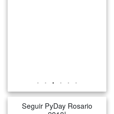
 salida
s, caras
archivos
rama en
mallas
ás
 Octave
artir de
ue
ación
Seguir PyDay Rosario
2018!